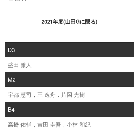
2021年度(山田Gに限る)
D3
盛田 雅人
M2
宇都 慧司，王 逸舟，片岡 光樹
B4
高橋 佑輔，吉田 圭吾，小林 和紀