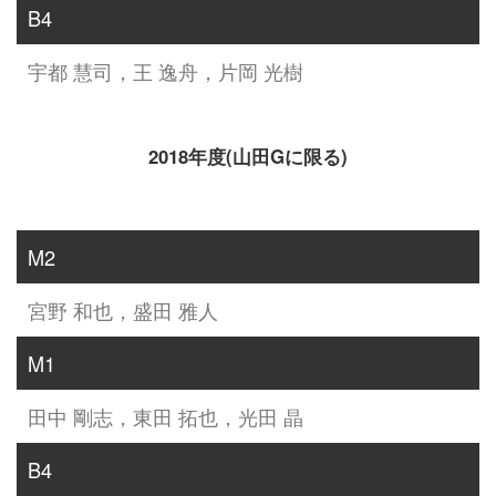
B4
宇都 慧司，王 逸舟，片岡 光樹
2018年度(山田Gに限る)
M2
宮野 和也，盛田 雅人
M1
田中 剛志，東田 拓也，光田 晶
B4