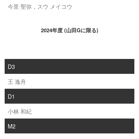
今里 聖弥，スウ メイコウ
2024年度 (山田Gに限る)
D3
王 逸舟
D1
小林 和紀
M2