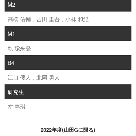
M2
高橋 佑輔，吉田 圭吾，小林 和紀
M1
乾 聡来登
B4
江口 優人，北岡 勇人
研究生
左 嘉琪
2022年度(山田Gに限る)