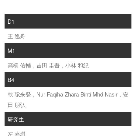
D1
王 逸舟
M1
高橋 佑輔，吉田 圭吾，小林 和紀
B4
乾 聡来登，Nur Faqiha Zhara Binti Mhd Nasir，安
田 朋弘
研究生
左 嘉琪