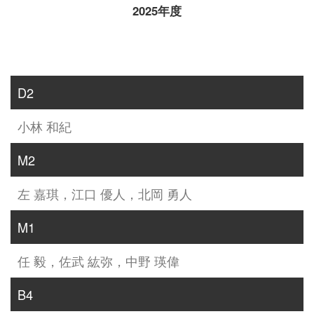
2025年度
D2
小林 和紀
M2
左 嘉琪，江口 優人，北岡 勇人
M1
任 毅，佐武 紘弥，中野 瑛偉
B4