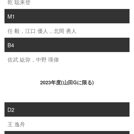
乾 聡来登
M1
任 毅，江口 優人，北岡 勇人
B4
佐武 紘弥，中野 瑛偉
2023年度(山田Gに限る)
D2
王 逸舟