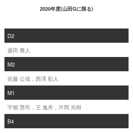
2020年度(山田Gに限る)
D2
盛田 雅人
M2
佐藤 公哉，西澤 彰人
M1
宇都 慧司，王 逸舟，片岡 光樹
B4