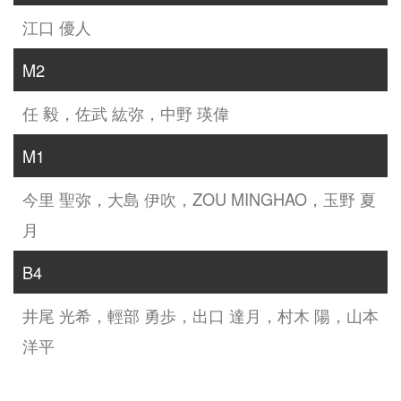
江口 優人
M2
任 毅，佐武 紘弥，中野 瑛偉
M1
今里 聖弥，大島 伊吹，ZOU MINGHAO，玉野 夏
月
B4
井尾 光希，輕部 勇歩，出口 達月，村木 陽，山本
洋平