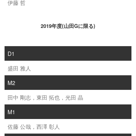
伊藤 哲
2019年度(山田Gに限る)
D1
盛田 雅人
M2
田中 剛志，東田 拓也，光田 晶
M1
佐藤 公哉，西澤 彰人