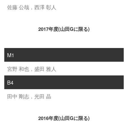
佐藤 公哉，西澤 彰人
2017年度(山田Gに限る)
M1
宮野 和也，盛田 雅人
B4
田中 剛志，光田 晶
2016年度(山田Gに限る)